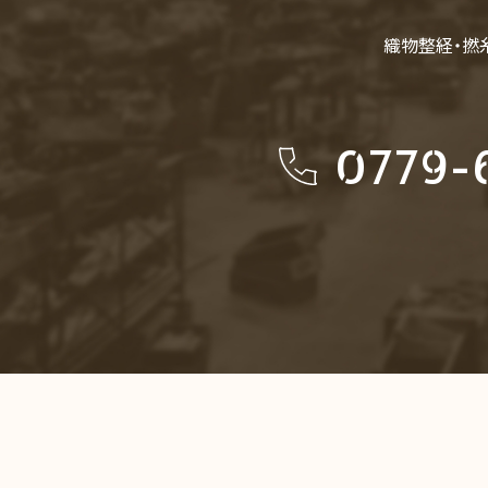
織物整経・撚
0779-