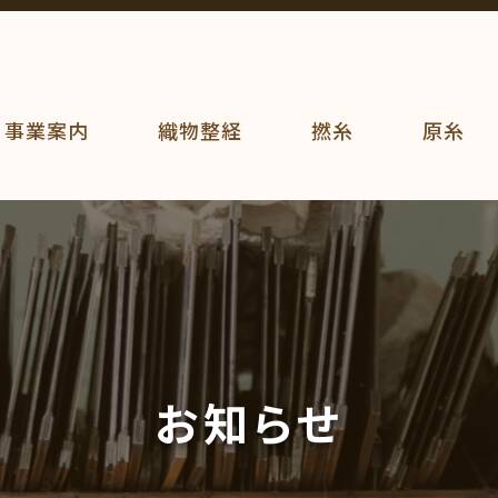
事業案内
織物整経
撚糸
原糸
お知らせ