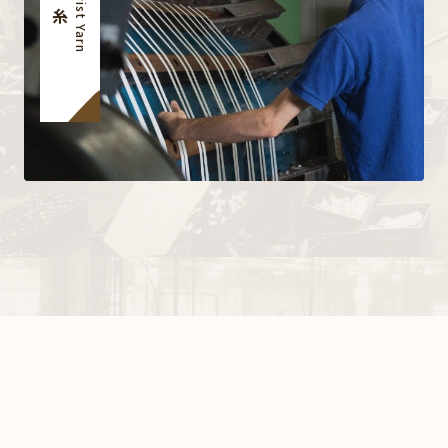
撚糸
Twist Yarn